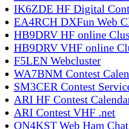
IK6ZDE HF Digital Cont
EA4RCH DXFun Web Cl
HB9DRV HF online Clus
HB9DRV VHF online Clu
F5LEN Webcluster
WA7BNM Contest Calen
SM3CER Contest Servic
ARI HF Contest Calenda
ARI Contest VHF .net
ON4KST Web Ham Chat