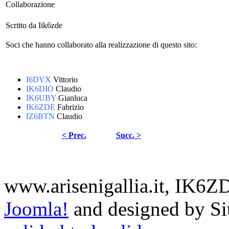
Collaborazione
Scritto da Iik6zde
Soci che hanno collaborato alla realizzazione di questo sito:
I6DVX
Vittorio
IK6DIO
Claudio
IK6UBY
Gianluca
IK6ZDE
Fabrizio
IZ6BTN
Claudio
< Prec.
Succ. >
www.arisenigallia.it, IK6
Joomla!
and designed by S