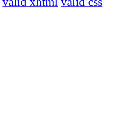
valid xhtml
valid css