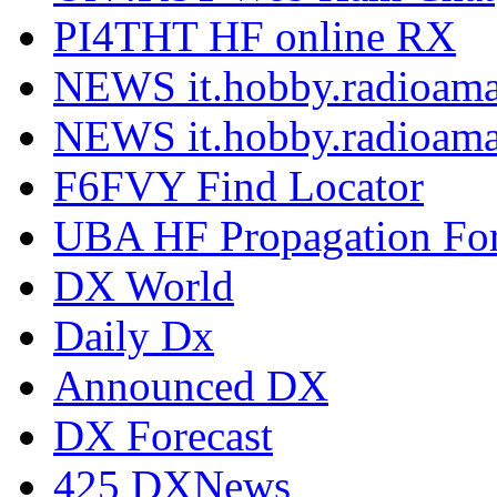
PI4THT HF online RX
NEWS it.hobby.radioama
NEWS it.hobby.radioama
F6FVY Find Locator
UBA HF Propagation For
DX World
Daily Dx
Announced DX
DX Forecast
425 DXNews